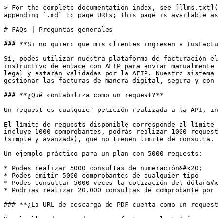
> For the complete documentation index, see [llms.txt](https://developers.tusfacturas.app/llms.txt). Markdown versions of documentation pages are available by appending `.md` to page URLs; this page is available as [Markdown](https://developers.tusfacturas.app/faqs-or-preguntas-frecuentes.md).

# FAQs | Preguntas generales

### **Si no quiero que mis clientes ingresen a TusFacturasAPP, ¿Se puede utilizar igual?**

Sí, podes utilizar nuestra plataforma de facturación electrónica incluso si tus clientes no son usuarios. Vos tendrías acceso como usuario principal y recibirías un instructivo de enlace con AFIP para enviar manualmente a cada cliente. De esta forma, todas las facturas que emitan tus clientes a través del sistema tendrán curso legal y estarán validadas por la AFIP. Nuestro sistema de facturación electrónica cumple con todos los requisitos fiscales y brinda una solución completa para gestionar las facturas de manera digital, segura y con respaldo legal.

### **¿Qué contabiliza como un request?**

Un request es cualquier petición realizada a la API, independientemente del método utilizado o si devuelve éxito o error.

El límite de requests disponible corresponde al límite de comprobantes incluido en tu plan y se aplica por separado a cada método de la API. Por ejemplo: si tu plan incluye 1000 comprobantes, podrás realizar 1000 requests a cada método durante la suscripción vigente. La única excepción son los métodos de consulta de comprobantes (simple y avanzada), que no tienen limite de consulta.

Un ejemplo práctico para un plan con 5000 requests:

* Podes realizar 5000 consultas de numeración&#x20;
* Podes emitir 5000 comprobantes de cualquier tipo
* Podes consultar 5000 veces la cotización del dólar&#x20;
* Podrias realizar 20.000 consultas de comprobante por external reference

### **¿La URL de descarga de PDF cuenta como un request?**

No, la llamada para descargar facturas electrónicas en formato PDF no se considera request adicional en nuestro sistema de facturación. Sin embargo, es importante tener en cuenta que las URLs de descarga de PDF son temporales por motivos de seguridad. Por eso, recomendamos descargar siempre el archivo PDF en tu propio servidor para poder consultarlo las veces que sea necesario de manera local y permanente. De esta forma, optimizas el uso de nuestro servicio de facturación electrónica y mantienes un respaldo confiable de tus comprobantes fiscales en cualquier momento.

### **¿Puedo generar el PDF desde mi plataforma?**

Sí, podes generar el PDF desde tu plataforma. Al realizar una nueva facturación a través de nuestra API, TusFacturasAPP te envía en la respuesta todos los datos clave que necesitas, como el Código de Autorización Electrónica (CAE), la fecha de vencimiento del CAE y el texto requerido para generar el código QR correspondiente. De esta manera, tu plataforma puede automatizar la creación de facturas en formato PDF con información válida y autorizada por la AFIP, lo que garantiza el cumplimiento de las regulaciones fiscales vigentes y brinda una experiencia de facturación digital completa para ti y tus clientes.

### **¿Es muy tedioso de configurar?**

No. TusFacturasAPP se caracteriza por ser muy simple de usar y de configurar. Para comenzar a facturar tan solo debes hacer los siguientes pasos:

1. Das de alta en nuestra plataforma el CUIT+ PDV, completando la info obligatoria.
2. Haces el enlace con AFIP según el instructivo que se envía automáticamente desde l