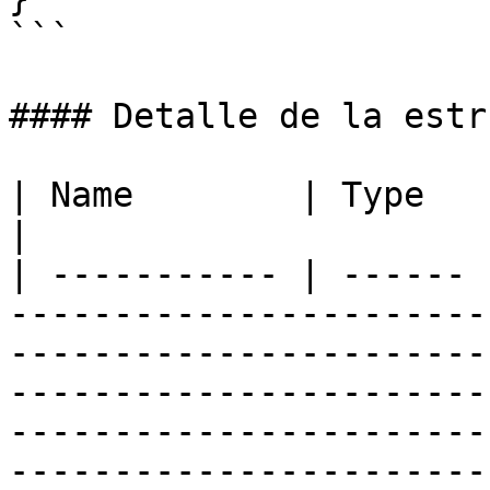
```

#### Detalle de la estr
| Name        | Type   | Description                                                                                                                                                                                                                                                                                                                                            
|

| ----------- | ------ 
-----------------------
-----------------------
-----------------------
-----------------------
-----------------------