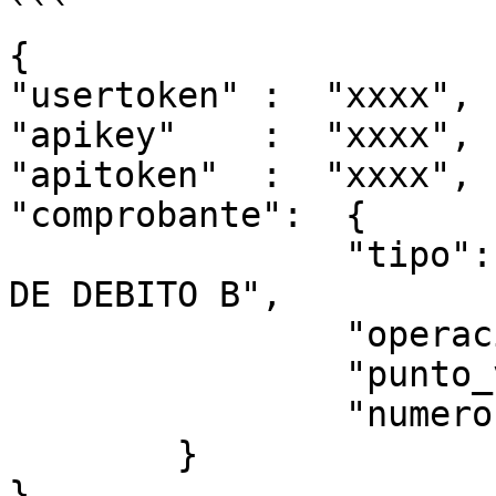
```

{

"usertoken" :  "xxxx",

"apikey"    :  "xxxx",

"apitoken"  :  "xxxx",

"comprobante":  {

                "tipo":                     "NOTA 
DE DEBITO B",

                "operacion":                "V",

                "punto_venta":              "2",

                "numero":                   "6"

        }

}
