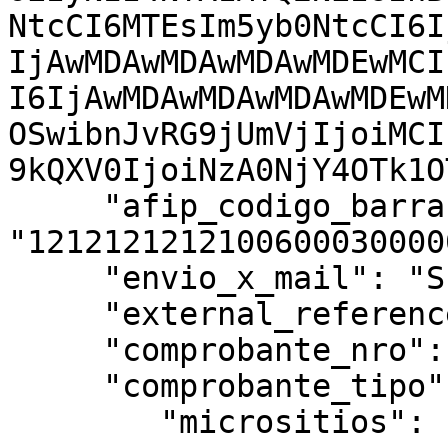
NtcCI6MTEsIm5yb0NtcCI6I
IjAwMDAwMDAwMDAwMDEwMCI
I6IjAwMDAwMDAwMDAwMDEwM
OSwibnJvRG9jUmVjIjoiMCI
9kQXV0IjoiNzA0NjY4OTk1O
     "afip_codigo_barras" : 
"1212121212100600030000
     "envio_x_mail": "S",

     "external_reference":  "ABC123",

     "comprobante_nro": "0000123",

     "comprobante_tipo": "NOTA DE DEBITO B",

        "micrositios": {
