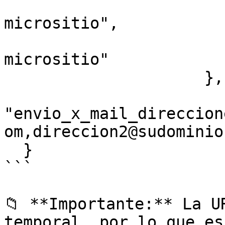
			"cliente": "url-del
micrositio",

			"descarga":"url-del
micrositio"

		     },

"envio_x_mail_direccion
om,direccion2@sudominio
  }  

```

📁 **Importante:** La U
temporal, por lo que es