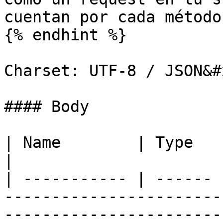
cuentan por cada método
{% endhint %}

Charset: UTF-8 / JSON&#x
#### Body

| Name        | Type   | Description                                                                                                   
|

| ----------- | ------ 
-----------------------
-----------------------