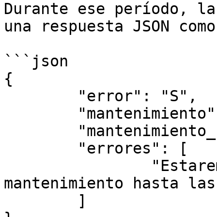
Durante ese período, la
una respuesta JSON como
```json

{

	"error": "S",

	"mantenimiento": 1,

	"mantenimiento_hasta": "26/07/2026 05:25",

	"errores": [

		"Estaremos realizando tareas de 
mantenimiento hasta las
	]
