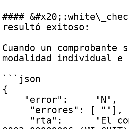
#### &#x20;:white\_chec
resultó exitoso:

Cuando un comprobante s
modalidad individual e 
```json

{

    "error":     "N",

     "errores": [ ""],    

     "rta":      "El comprobante NOTA DE DEBITO B 