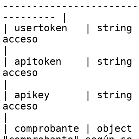
-----------------------
--------- |

| usertoken   | string 
acceso                                                                                                                                                               
|

| apitoken    | string 
acceso                                                                                                                                                               
|

| apikey      | string 
acceso                                                                                                                                                               
|

| comprobante | object 