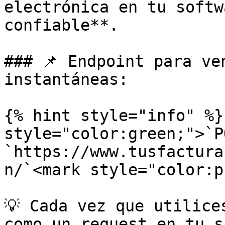
electrónica en tu softw
confiable**.

### 📌 Endpoint para ve
instantáneas:

{% hint style="info" %}
style="color:green;">`P
`https://www.tusfactura
n/`<mark style="color:p
💡 Cada vez que utilice
como un request en tu s