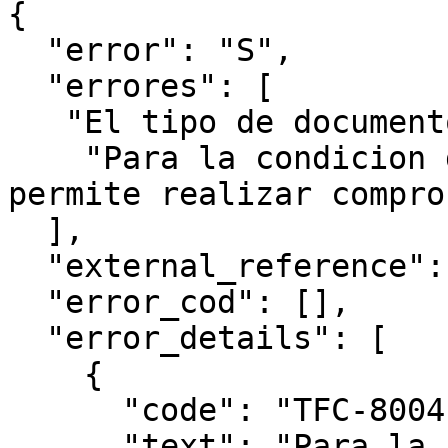
{

  "error": "S",

  "errores": [

   "El tipo de documento enviado no es valido",

    "Para la condicion de IVA seleccionada no se 
permite realizar compro
  ],

  "external_reference": "ABC123",

  "error_cod": [],

  "error_details": [

    {

      "code": "TFC-8004",

      "text": "Para la condicion de IVA 