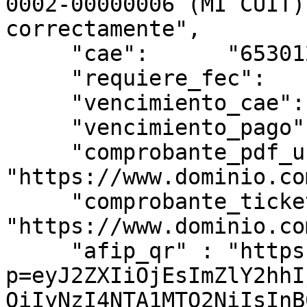
0002-00000006 (MI CUIT)
correctamente",    

     "cae":      "65301278726386 ",

     "requiere_fec":   "NO ",    

     "vencimiento_cae":"07\/08\/2015",    

     "vencimiento_pago":"27\/08\/2015",    

     "comprobante_pdf_url": 
"https://www.dominio.co
     "comprobante_ticket_url": 
"https://www.dominio.co
     "afip_qr" : "https://www.afip.gob.ar/fe/qr/?
p=eyJ2ZXIiOjEsImZlY2hhI
OiIyNzI4NTA1MTQ2NiIsInB