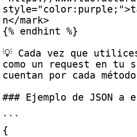
style="color:purple;">t
n</mark>

{% endhint %}

💡 Cada vez que utilice
como un request en tu s
cuentan por cada método
### Ejemplo de JSON a e
```

{
