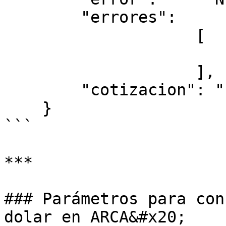
        "errores":

                    [

                        ""
                    ],

        "cotizacion": "1500.10"

    }

```

***

### Parámetros para con
dolar en ARCA&#x20;
