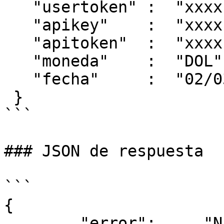
   "usertoken" :  "xxxx",

   "apikey"    :  "xxxx",

   "apitoken"  :  "xxxx",

   "moneda"    :  "DOL",

   "fecha"     :  "02/03/2025"

 }

```

### JSON de respuesta

```

{

        "error":     "N",
